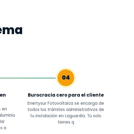
tema
04
 en
Burocracia cero para el cliente
Enertysur Fotovoltaica se encarga de
s en
todos los trámites administrativos de
aluminio
tu instalación en Laguardia. Tú solo
lar
tienes q
s a