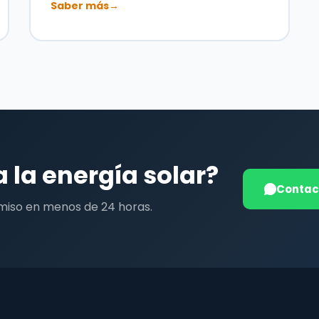
Saber más
→
a la energía solar?
Contac
miso en menos de 24 horas.