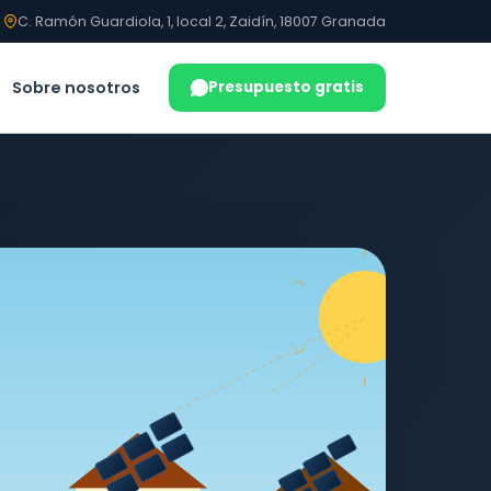
C. Ramón Guardiola, 1, local 2, Zaidín, 18007 Granada
Sobre nosotros
Presupuesto gratis