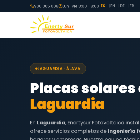
900 365 008
Lun–Vie 8:00–18:00
ES
EN
DE
FR
LAGUARDIA · ÁLAVA
Placas solares
Laguardia
En
Laguardia
, Enertysur Fotovoltaica insta
ofrece servicios completos de
ingeniería 
hogares y empresas. Nuestro equipo técnic