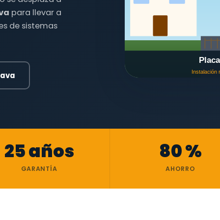
va
para llevar a
nes de sistemas
lava
25 años
80 %
GARANTÍA
AHORRO