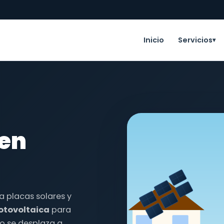
Inicio
Servicios
▾
 en
la placas solares y
fotovoltaica
para
o se desplaza a