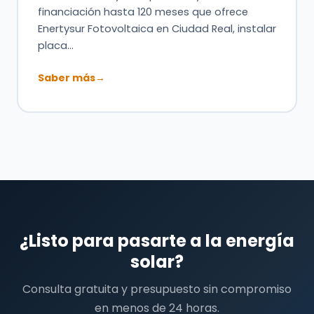
financiación hasta 120 meses que ofrece
Enertysur Fotovoltaica en Ciudad Real, instalar
placa…
Saber más
→
¿Listo para pasarte a la energía
solar?
Consulta gratuita y presupuesto sin compromiso
en menos de 24 horas.