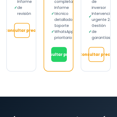
Informe
completa
de
✓
de
Informe
inversor
revisión
✓
técnico
Intervención
✓
detallado
urgente 24h
Soporte
Gestión
Consultar precio
✓
WhatsApp
✓
de
prioritario
garantías
Consultar precio
Consultar precio