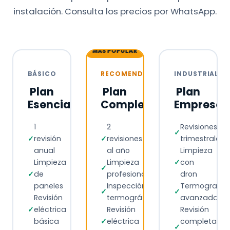
instalación. Consulta los precios por WhatsApp.
MÁS POPULAR
BÁSICO
RECOMENDADO
INDUSTRIAL
Plan
Plan
Plan
Esencial
Completo
Empresa
1
2
Revisiones
✓
✓
revisión
✓
revisiones
trimestrales
anual
al año
Limpieza
Limpieza
Limpieza
✓
con
✓
✓
de
profesional
dron
paneles
Inspección
Termografía
✓
✓
Revisión
termográfica
avanzada
✓
eléctrica
Revisión
Revisión
básica
✓
eléctrica
completa
✓