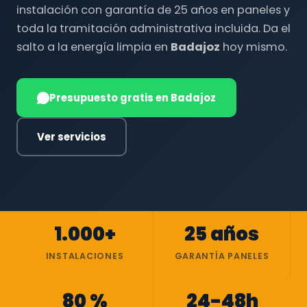
instalación con garantía de 25 años en paneles y
toda la tramitación administrativa incluida. Da el
salto a la energía limpia en
Badajoz
hoy mismo.
Presupuesto gratis en Badajoz
Ver servicios
1.000+
25 años
INSTALACIONES
GARANTÍA PANELES
80 %
24-48h