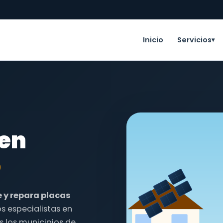
Inicio
Servicios
▾
 en
o
e y repara placas
s especialistas en
s los municipios de