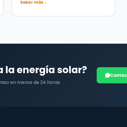
Saber más
→
a la energía solar?
Contac
miso en menos de 24 horas.