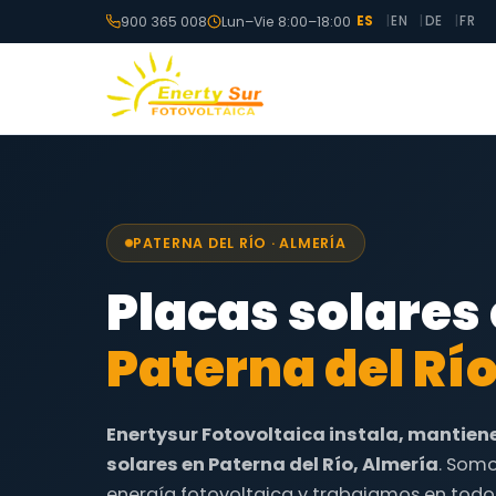
900 365 008
Lun–Vie 8:00–18:00
ES
EN
DE
FR
PATERNA DEL RÍO · ALMERÍA
Placas solares
Paterna del Rí
Enertysur Fotovoltaica instala, mantien
solares en Paterna del Río, Almería
. Somo
energía fotovoltaica y trabajamos en todo