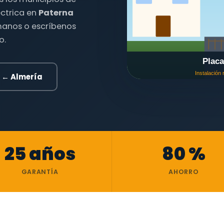
léctrica en
Paterna
ámanos o escríbenos
o.
← Almería
25 años
80 %
GARANTÍA
AHORRO