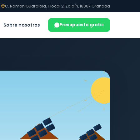
C. Ramón Guardiola, 1, local 2, Zaidín, 18007 Granada
Sobre nosotros
Presupuesto gratis