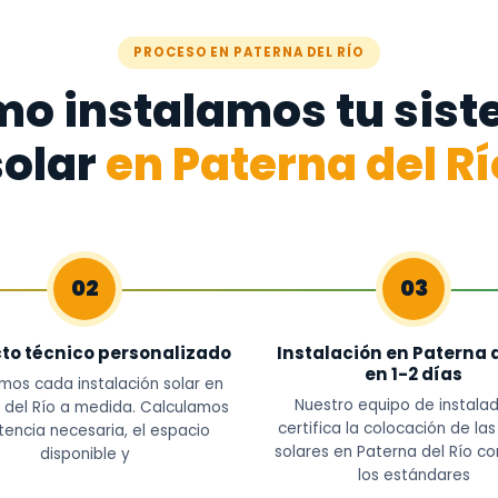
PROCESO EN PATERNA DEL RÍO
o instalamos tu sis
solar
en Paterna del Rí
02
03
to técnico personalizado
Instalación en Paterna d
en 1-2 días
mos cada instalación solar en
Nuestro equipo de instala
 del Río a medida. Calculamos
certifica la colocación de la
tencia necesaria, el espacio
solares en Paterna del Río c
disponible y
los estándares