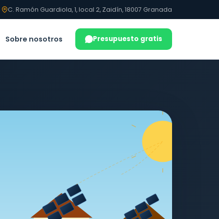
C. Ramón Guardiola, 1, local 2, Zaidín, 18007 Granada
Sobre nosotros
Presupuesto gratis