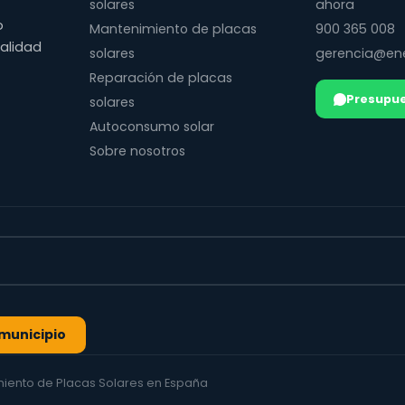
solares
ahora
o
Mantenimiento de placas
900 365 008
calidad
solares
gerencia@ene
Reparación de placas
Presupue
solares
Autoconsumo solar
Sobre nosotros
l municipio
imiento de Placas Solares en España