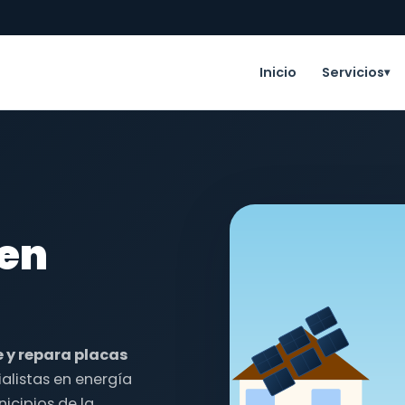
Inicio
Servicios
▾
 en
e y repara placas
alistas en energía
icipios de la