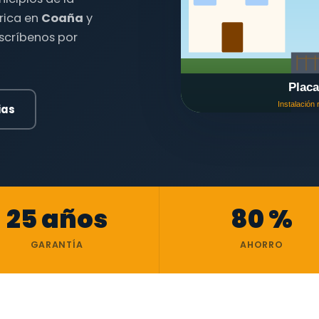
trica en
Coaña
y
escríbenos por
ias
25 años
80 %
GARANTÍA
AHORRO