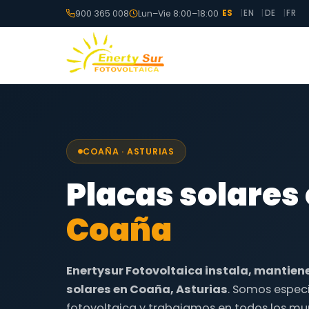
900 365 008
Lun–Vie 8:00–18:00
ES
EN
DE
FR
COAÑA · ASTURIAS
Placas solares
Coaña
Enertysur Fotovoltaica instala, mantien
solares en Coaña, Asturias
. Somos especi
fotovoltaica y trabajamos en todos los mun