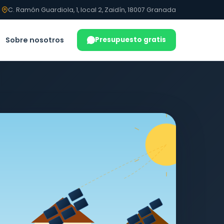
C. Ramón Guardiola, 1, local 2, Zaidín, 18007 Granada
Sobre nosotros
Presupuesto gratis