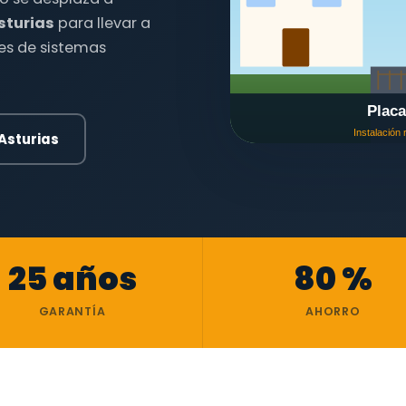
sturias
para llevar a
nes de sistemas
Asturias
25 años
80 %
GARANTÍA
AHORRO