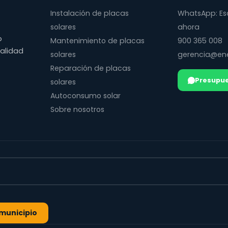
Instalación de placas
WhatsApp: Es
solares
ahora
o
Mantenimiento de placas
900 365 008
calidad
solares
gerencia@ene
Reparación de placas
Presupue
solares
Autoconsumo solar
Sobre nosotros
l municipio