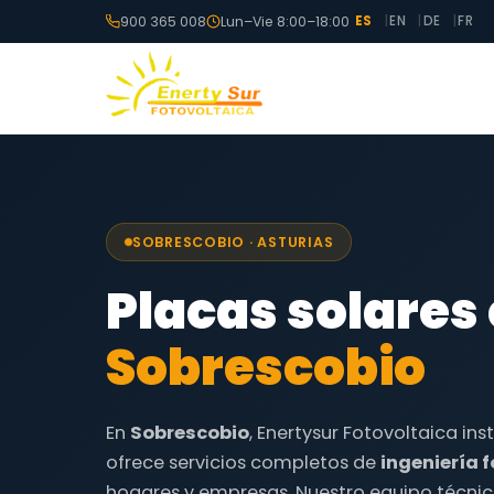
900 365 008
Lun–Vie 8:00–18:00
ES
EN
DE
FR
SOBRESCOBIO · ASTURIAS
Placas solares
Sobrescobio
En
Sobrescobio
, Enertysur Fotovoltaica ins
ofrece servicios completos de
ingeniería 
hogares y empresas. Nuestro equipo técnic