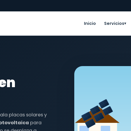
Inicio
Servicios
▾
 en
tala placas solares y
fotovoltaica
para
o se desplaza a