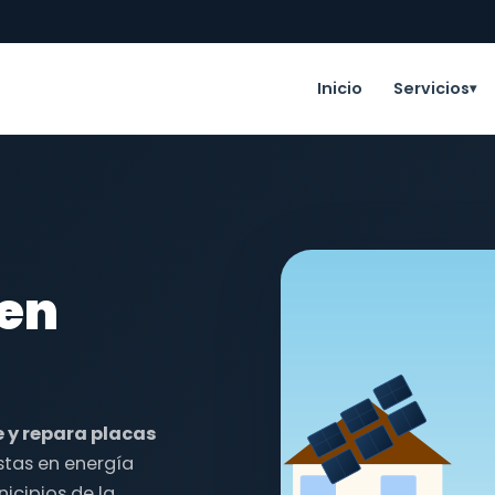
Inicio
Servicios
▾
 en
e y repara placas
stas en energía
icipios de la