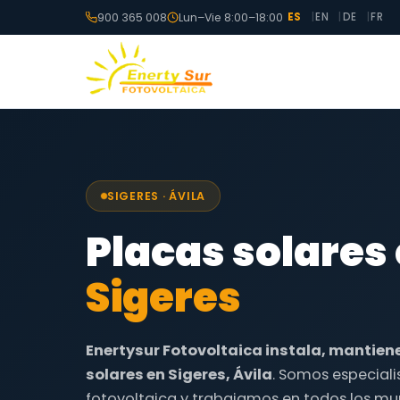
900 365 008
Lun–Vie 8:00–18:00
ES
EN
DE
FR
SIGERES · ÁVILA
Placas solares
Sigeres
Enertysur Fotovoltaica instala, mantien
solares en Sigeres, Ávila
. Somos especiali
fotovoltaica y trabajamos en todos los mun