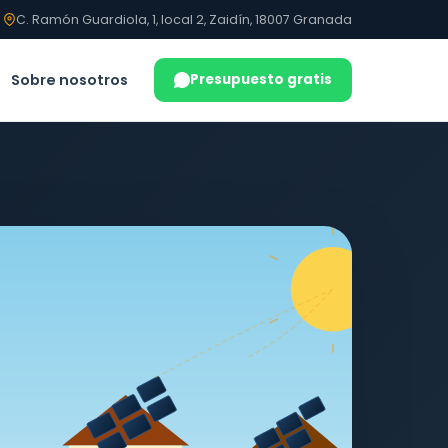
C. Ramón Guardiola, 1, local 2, Zaidín, 18007 Granada
Sobre nosotros
Presupuesto gratis