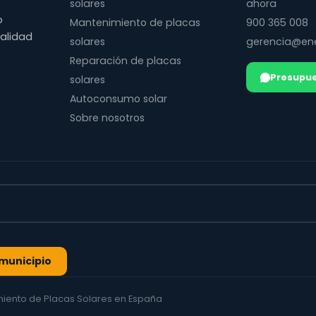
solares
ahora
o
Mantenimiento de placas
900 365 008
calidad
solares
gerencia@ene
Reparación de placas
Presupue
solares
Autoconsumo solar
Sobre nosotros
l municipio
imiento de Placas Solares en España