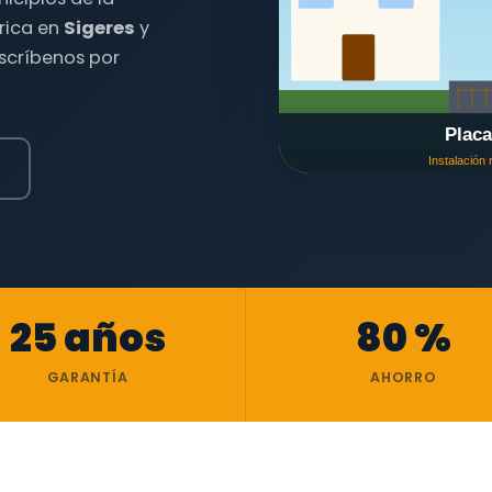
trica en
Sigeres
y
escríbenos por
25 años
80 %
GARANTÍA
AHORRO