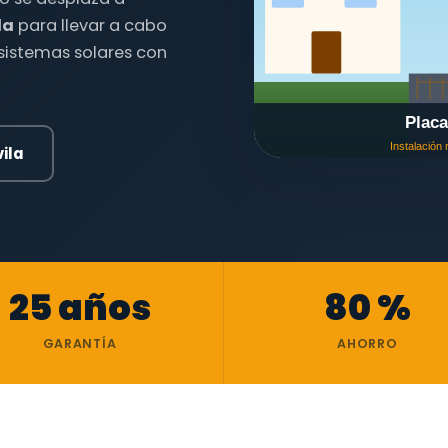
la
para llevar a cabo
 sistemas solares con
ila
25 años
80 %
GARANTÍA
AHORRO