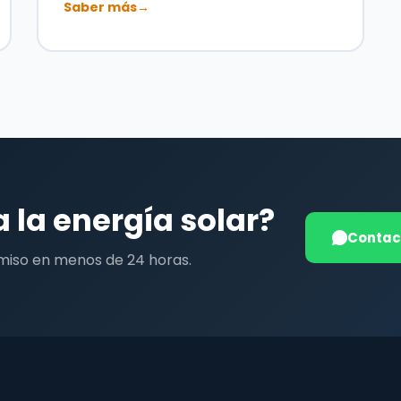
Saber más
→
a la energía solar?
Contac
miso en menos de 24 horas.