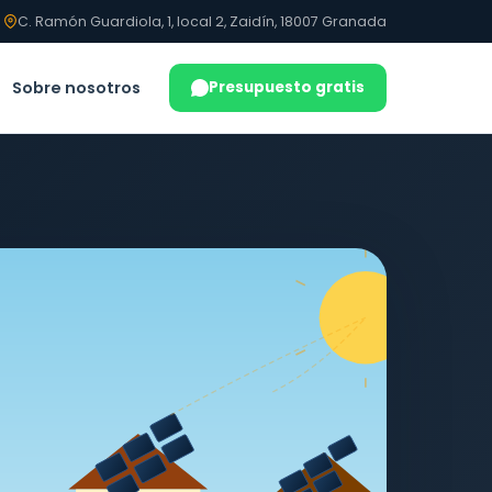
C. Ramón Guardiola, 1, local 2, Zaidín, 18007 Granada
Sobre nosotros
Presupuesto gratis