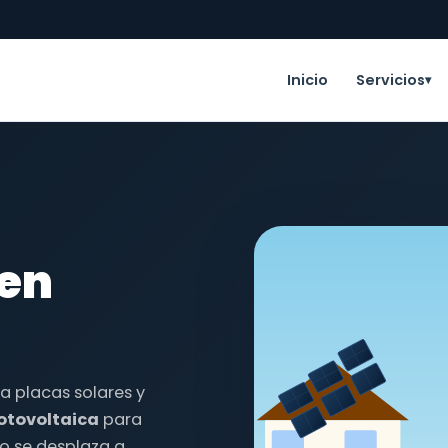
Inicio
Servicios
▾
 en
la placas solares y
fotovoltaica
para
o se desplaza a