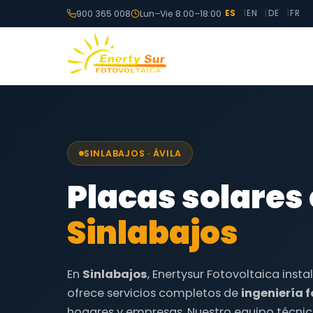
900 365 008
Lun–Vie 8:00–18:00
ES
EN
DE
FR
SINLABAJOS · ÁVILA
Placas solares
Sinlabajos
En
Sinlabajos
, Enertysur Fotovoltaica insta
ofrece servicios completos de
ingeniería 
hogares y empresas. Nuestro equipo técnic