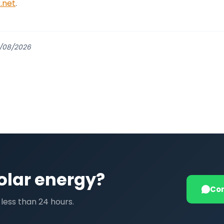
.net
.
7/08/2026
olar energy?
Con
less than 24 hours.