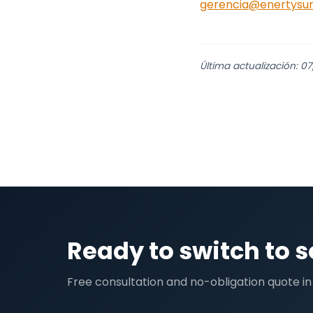
gerencia@enertysur
Última actualización: 0
Ready to switch to s
Free consultation and no-obligation quote in 