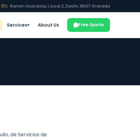
C. Ramón Guardiola, 1, local 2, Zaidín, 18007 Granada
Services
About Us
Free Quote
▾
ulio, de Servicios de