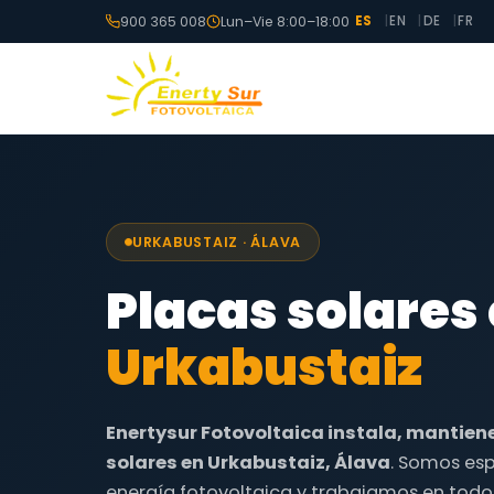
900 365 008
Lun–Vie 8:00–18:00
ES
EN
DE
FR
URKABUSTAIZ · ÁLAVA
Placas solares
Urkabustaiz
Enertysur Fotovoltaica instala, mantien
solares en Urkabustaiz, Álava
. Somos esp
energía fotovoltaica y trabajamos en todo