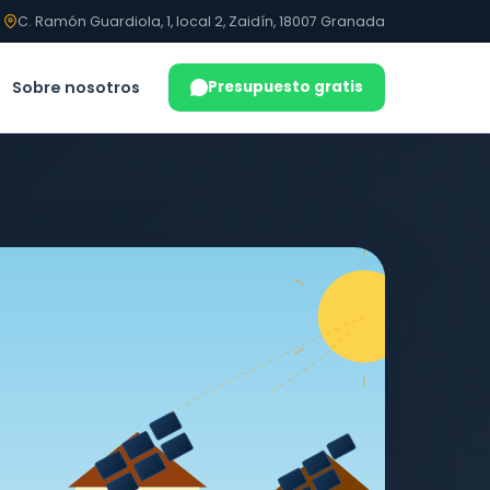
C. Ramón Guardiola, 1, local 2, Zaidín, 18007 Granada
Sobre nosotros
Presupuesto gratis