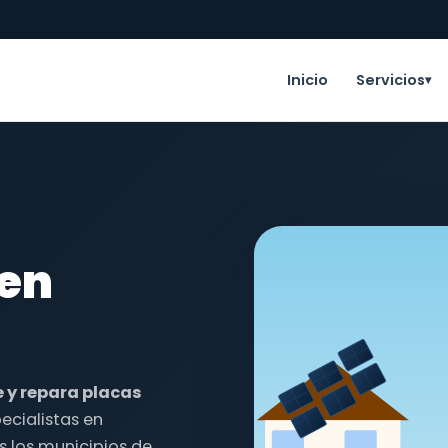
Inicio
Servicios
▾
 en
e y repara placas
ecialistas en
s los municipios de