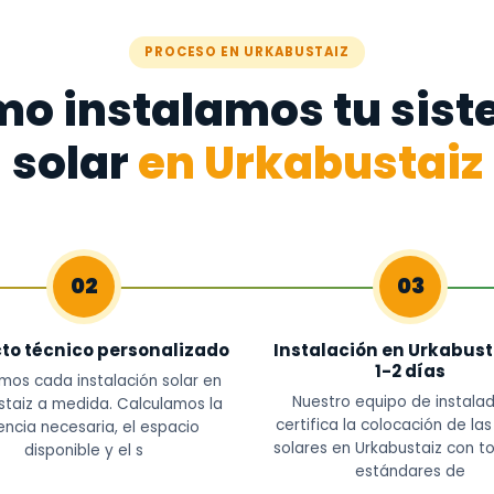
PROCESO EN URKABUSTAIZ
o instalamos tu sis
solar
en Urkabustaiz
02
03
to técnico personalizado
Instalación en Urkabust
1-2 días
mos cada instalación solar en
Nuestro equipo de instala
staiz a medida. Calculamos la
certifica la colocación de la
ncia necesaria, el espacio
solares en Urkabustaiz con t
disponible y el s
estándares de