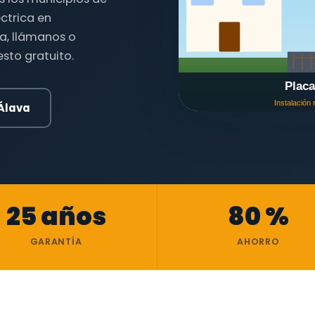
éctrica en
ia, llámanos o
sto gratuito.
Álava
25 años
80 %
GARANTÍA
AHORRO