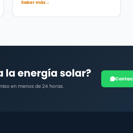
Saber más
→
a la energía solar?
Contac
miso en menos de 24 horas.