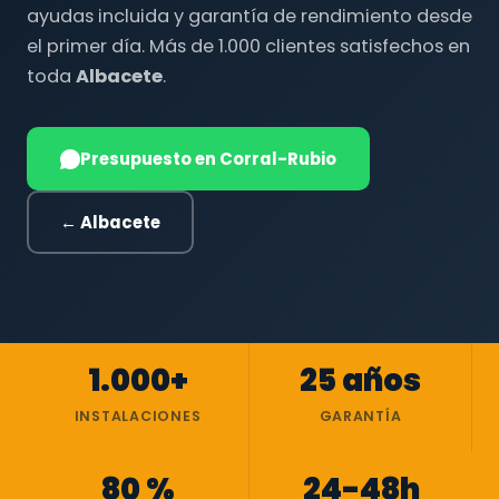
ayudas incluida y garantía de rendimiento desde
el primer día. Más de 1.000 clientes satisfechos en
toda
Albacete
.
Presupuesto en Corral-Rubio
← Albacete
1.000+
25 años
INSTALACIONES
GARANTÍA
80 %
24-48h