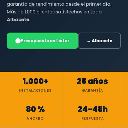
garantía de rendimiento desde el primer día.
Más de 1.000 clientes satisfechos en toda
Albacete
.
Presupuesto en Liétor
← Albacete
1.000+
25 años
INSTALACIONES
GARANTÍA
80 %
24-48h
AHORRO
RESPUESTA