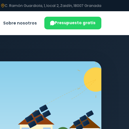
C. Ramón Guardiola, 1, local 2, Zaidín, 18007 Granada
Sobre nosotros
Presupuesto gratis