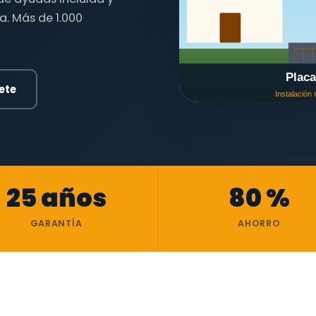
a. Más de 1.000
ete
25 años
80 %
GARANTÍA
AHORRO