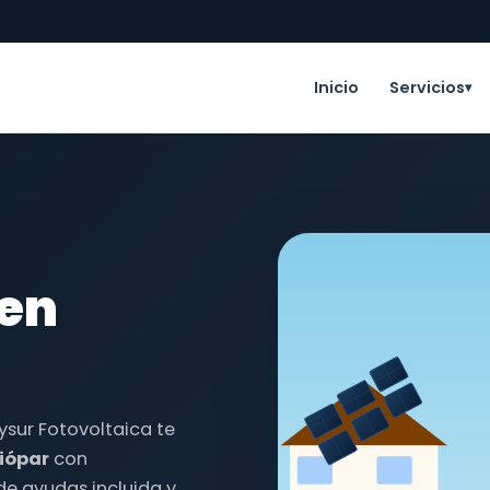
Inicio
Servicios
▾
 en
ysur Fotovoltaica te
Riópar
con
de ayudas incluida y