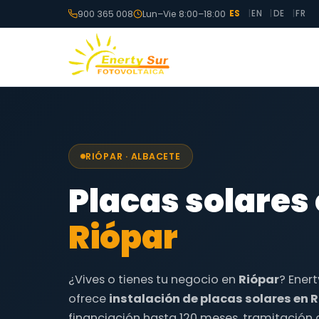
900 365 008
Lun–Vie 8:00–18:00
ES
EN
DE
FR
RIÓPAR · ALBACETE
Placas solares
Riópar
¿Vives o tienes tu negocio en
Riópar
? Enert
ofrece
instalación de placas solares en 
financiación hasta 120 meses, tramitación 