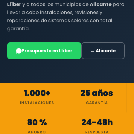
Llíber
y a todos los municipios de
Alicante
para
llevar a cabo instalaciones, revisiones y
reparaciones de sistemas solares con total
garantía.
Presupuesto en Llíber
← Alicante
1.000+
25 años
INSTALACIONES
GARANTÍA
80 %
24-48h
AHORRO
RESPUESTA