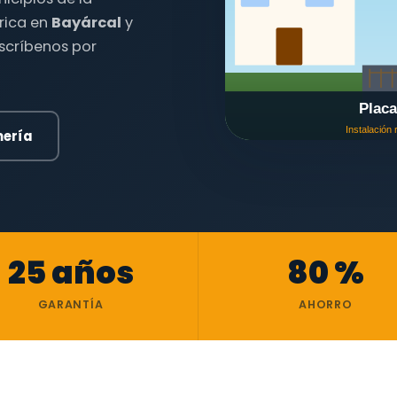
trica en
Bayárcal
y
escríbenos por
mería
25 años
80 %
GARANTÍA
AHORRO