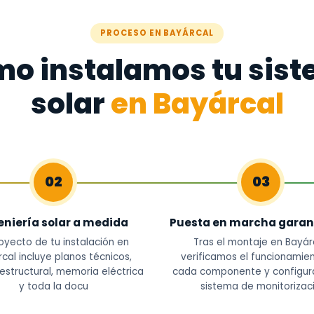
PROCESO EN BAYÁRCAL
o instalamos tu sis
solar
en Bayárcal
02
03
eniería solar a medida
Puesta en marcha garan
royecto de tu instalación en
Tras el montaje en Bayárc
cal incluye planos técnicos,
verificamos el funcionamie
 estructural, memoria eléctrica
cada componente y configur
y toda la docu
sistema de monitorizac