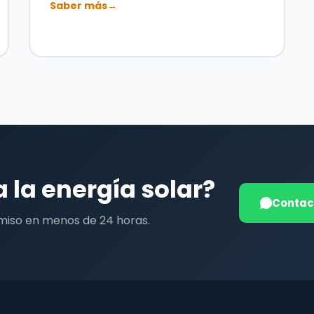
Saber más
→
a la energía solar?
Contac
miso en menos de 24 horas.