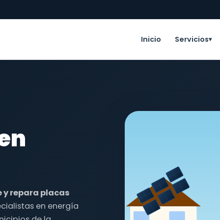
Inicio
Servicios
▾
 en
e y repara placas
cialistas en energía
icipios de la