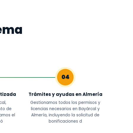
tema
04
tizada
Trámites y ayudas en Almería
al,
Gestionamos todos los permisos y
nto de
licencias necesarios en Bayárcal y
amos el
Almería, incluyendo la solicitud de
ió
bonificaciones d