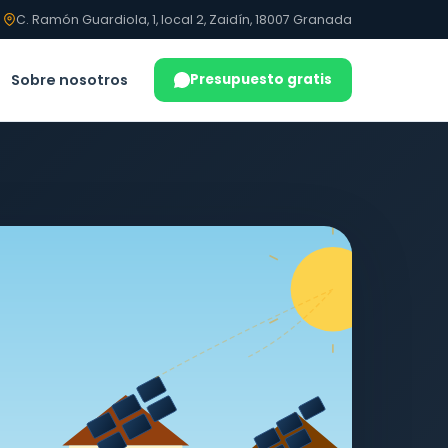
C. Ramón Guardiola, 1, local 2, Zaidín, 18007 Granada
Sobre nosotros
Presupuesto gratis