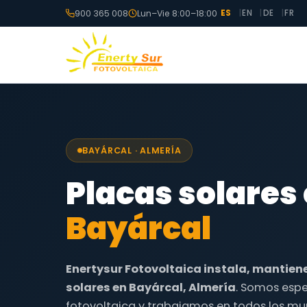
900 365 008
Lun–Vie 8:00–18:00
ES
EN
DE
FR
BAYÁRCAL · ALMERÍA
Placas solares
Bayárcal
Enertysur Fotovoltaica instala, mantien
solares en Bayárcal, Almería
. Somos espe
fotovoltaica y trabajamos en todos los mun