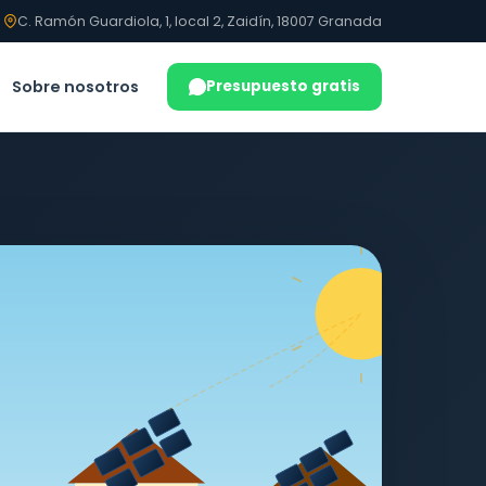
C. Ramón Guardiola, 1, local 2, Zaidín, 18007 Granada
Sobre nosotros
Presupuesto gratis