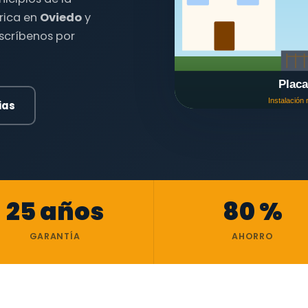
trica en
Oviedo
y
escríbenos por
ias
25 años
80 %
GARANTÍA
AHORRO