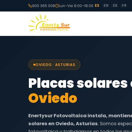
900 365 008
Lun–Vie 8:00–18:00
ES
EN
DE
FR
OVIEDO · ASTURIAS
Placas solares
Oviedo
Enertysur Fotovoltaica instala, mantien
solares en Oviedo, Asturias
. Somos especi
fotovoltaica y trabajamos en todos los mun