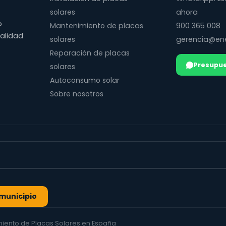
solares
ahora
o
Mantenimiento de placas
900 365 008
calidad
solares
gerencia@ene
Reparación de placas
Presupue
solares
Autoconsumo solar
Sobre nosotros
l municipio
imiento de Placas Solares en España