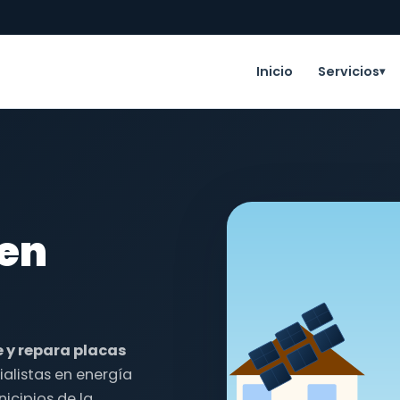
Inicio
Servicios
▾
 en
e y repara placas
alistas en energía
icipios de la