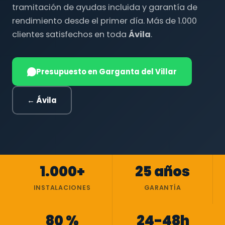
tramitación de ayudas incluida y garantía de
rendimiento desde el primer día. Más de 1.000
clientes satisfechos en toda
Ávila
.
Presupuesto en Garganta del Villar
← Ávila
1.000+
25 años
INSTALACIONES
GARANTÍA
80 %
24-48h