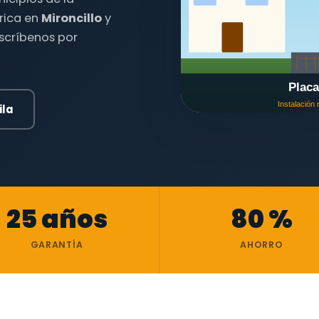
trica en
Mironcillo
y
escríbenos por
ila
25 años
80 %
GARANTÍA
AHORRO