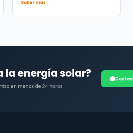
Saber más
→
a la energía solar?
Contac
miso en menos de 24 horas.