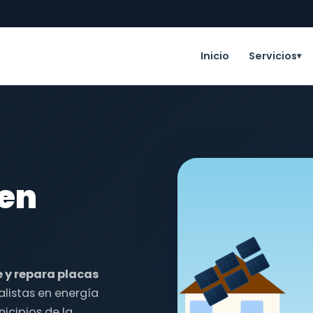
Inicio
Servicios
▾
 en
e y repara placas
alistas en energía
icipios de la