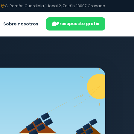
C. Ramón Guardiola, 1, local 2, Zaidín, 18007 Granada
Sobre nosotros
Presupuesto gratis