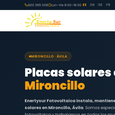
900 365 008
Lun–Vie 8:00–18:00
ES
EN
DE
FR
MIRONCILLO · ÁVILA
Placas solares
Mironcillo
Enertysur Fotovoltaica instala, mantien
solares en Mironcillo, Ávila
. Somos especi
fotovoltaica y trabajamos en todos los mun