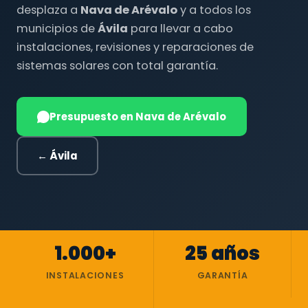
desplaza a
Nava de Arévalo
y a todos los
municipios de
Ávila
para llevar a cabo
instalaciones, revisiones y reparaciones de
sistemas solares con total garantía.
Presupuesto en Nava de Arévalo
← Ávila
1.000+
25 años
INSTALACIONES
GARANTÍA