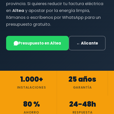
provincia. Si quieres reducir tu factura eléctrica
en
Altea
y apostar por la energía limpia,
llámanos o escríbenos por WhatsApp para un
presupuesto gratuito.
Presupuesto en Altea
← Alicante
1.000+
25 años
INSTALACIONES
GARANTÍA
80 %
24-48h
AHORRO
RESPUESTA