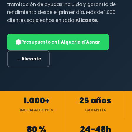
tramitación de ayudas incluida y garantía de
rendimiento desde el primer día. Más de 1.000
clientes satisfechos en toda
Alicante
.
Presupuesto en l'Alqueria d'Asnar
← Alicante
1.000+
25 años
INSTALACIONES
GARANTÍA
80 %
24-48h