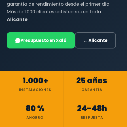
garantía de rendimiento desde el primer día.
Más de 1.000 clientes satisfechos en toda
Alicante
.
Presupuesto en Xaló
← Alicante
1.000+
25 años
INSTALACIONES
GARANTÍA
80 %
24-48h
AHORRO
RESPUESTA