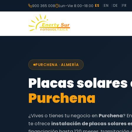
900 365 008
Lun–Vie 8:00–18:00
ES
EN
DE
FR
PURCHENA · ALMERÍA
Placas solares
Purchena
¿Vives o tienes tu negocio en
Purchena
? E
te ofrece
instalación de placas solares 
financiación hasta 120 meses, tramitación 