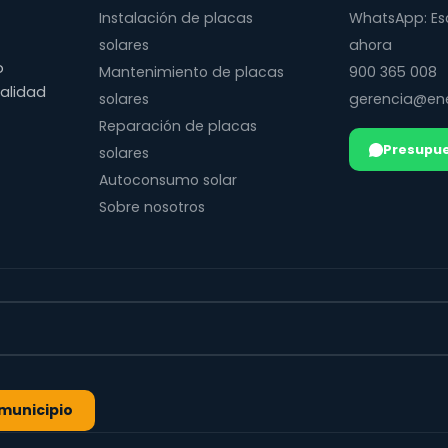
Instalación de placas
WhatsApp: Es
solares
ahora
o
Mantenimiento de placas
900 365 008
calidad
solares
gerencia@ene
Reparación de placas
Presupue
solares
Autoconsumo solar
Sobre nosotros
l municipio