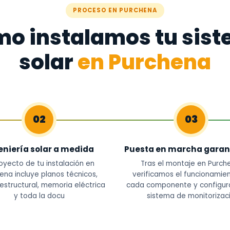
PROCESO EN PURCHENA
o instalamos tu sis
solar
en Purchena
02
03
eniería solar a medida
Puesta en marcha garan
royecto de tu instalación en
Tras el montaje en Purch
ena incluye planos técnicos,
verificamos el funcionamie
 estructural, memoria eléctrica
cada componente y configur
y toda la docu
sistema de monitorizac