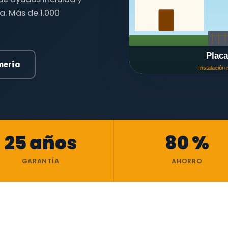
a. Más de 1.000
mería
25 años
80 %
GARANTÍA
AHORRO