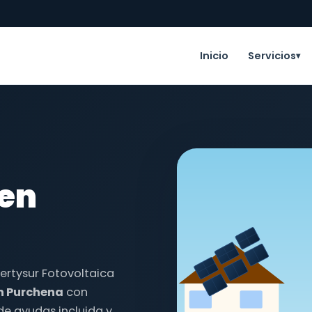
Inicio
Servicios
▾
 en
nertysur Fotovoltaica
en Purchena
con
de ayudas incluida y