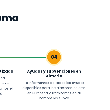
tema
04
tizada
Ayudas y subvenciones en
Almería
ena,
Te informamos de todas las ayudas
nto de
disponibles para instalaciones solares
amos el
en Purchena y tramitamos en tu
ió
nombre las subve