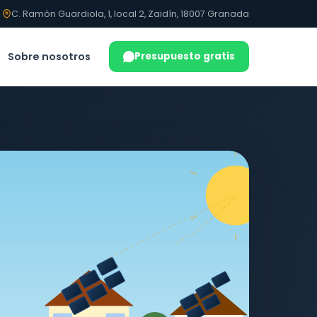
C. Ramón Guardiola, 1, local 2, Zaidín, 18007 Granada
Sobre nosotros
Presupuesto gratis