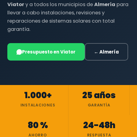
Viator
y a todos los municipios de
Almería
para
llevar a cabo instalaciones, revisiones y
reparaciones de sistemas solares con total
garantía.
Presupuesto en Viator
← Almería
1.000+
25 años
INSTALACIONES
GARANTÍA
80 %
24-48h
AHORRO
RESPUESTA