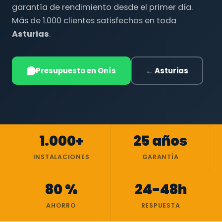
garantía de rendimiento desde el primer día.
Más de 1.000 clientes satisfechos en toda
Asturias
.
Presupuesto en Onís
← Asturias
1.000+
25 años
INSTALACIONES
GARANTÍA
80 %
24-48h
AHORRO
RESPUESTA