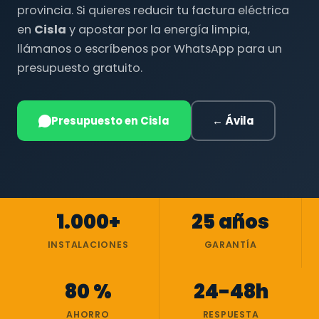
provincia. Si quieres reducir tu factura eléctrica
en
Cisla
y apostar por la energía limpia,
llámanos o escríbenos por WhatsApp para un
presupuesto gratuito.
Presupuesto en Cisla
← Ávila
1.000+
25 años
INSTALACIONES
GARANTÍA
80 %
24-48h
AHORRO
RESPUESTA