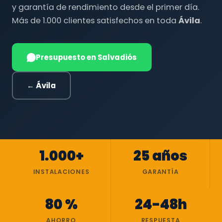
y garantía de rendimiento desde el primer día.
Más de 1.000 clientes satisfechos en toda
Ávila
.
Presupuesto en Salvadiós
← Ávila
1.000+
25 años
INSTALACIONES
GARANTÍA
80 %
24-48h
AHORRO
RESPUESTA