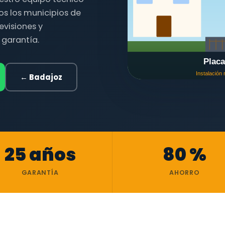
os los municipios de
evisiones y
 garantía.
← Badajoz
25 años
80 %
GARANTÍA
AHORRO