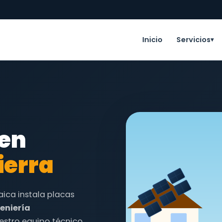
Inicio
Servicios
▾
 en
ierra
taica instala placas
eniería
estro equipo técnico