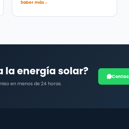
Saber más
→
a la energía solar?
Contac
miso en menos de 24 horas.