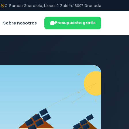
C. Ramón Guardiola, 1, local 2, Zaidín, 18007 Granada
Sobre nosotros
Presupuesto gratis