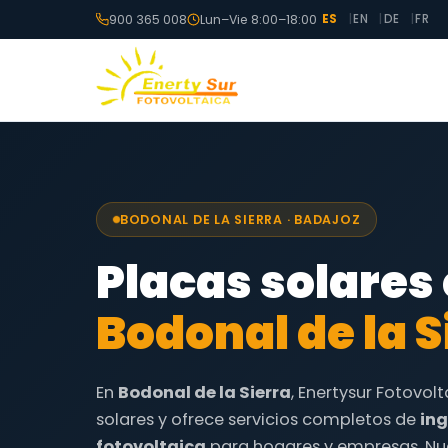
900 365 008
Lun–Vie 8:00–18:00
ES
EN
DE
FR
BODONAL DE LA SIERRA · BADAJOZ
Placas solares
Bodonal de la S
En
Bodonal de la Sierra
, Enertysur Fotovol
solares y ofrece servicios completos de
ing
fotovoltaica
para hogares y empresas. Nu