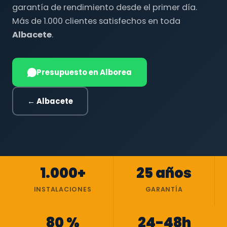
garantía de rendimiento desde el primer día.
Más de 1.000 clientes satisfechos en toda
Albacete
.
Presupuesto en Alborea
← Albacete
1.000+
25 años
INSTALACIONES
GARANTÍA
80 %
24-48h